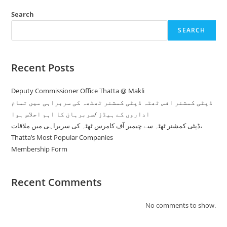
Search
SEARCH
Recent Posts
Deputy Commissioner Office Thatta @ Makli
ڈپٹی کمشنر افس ٹھٹہ ڈپٹی کمشنر ٹھٹھہ کی سربراہی میں تمام
اداروں کے ہیڈز /سربرہان کا اہم اجلاس ہوا
ڈپٹی کمشنر ٹھٹہ سے چیمبر آف کامرس ٹھٹہ کی سربراہی میں ملاقات،
Thatta’s Most Popular Companies
Membership Form
Recent Comments
No comments to show.