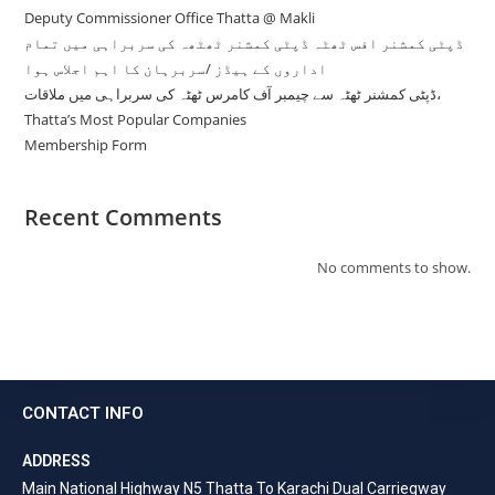
Deputy Commissioner Office Thatta @ Makli
ڈپٹی کمشنر افس ٹھٹہ ڈپٹی کمشنر ٹھٹھہ کی سربراہی میں تمام
اداروں کے ہیڈز /سربرہان کا اہم اجلاس ہوا
ڈپٹی کمشنر ٹھٹہ سے چیمبر آف کامرس ٹھٹہ کی سربراہی میں ملاقات،
Thatta’s Most Popular Companies
Membership Form
Recent Comments
No comments to show.
CONTACT INFO
ADDRESS
Main National Highway N5 Thatta To Karachi Dual Carriegway