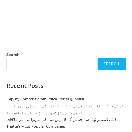
Search
SEARCH
Recent Posts
Deputy Commissioner Office Thatta @ Makli
ڈپٹی کمشنر افس ٹھٹہ ڈپٹی کمشنر ٹھٹھہ کی سربراہی میں تمام
اداروں کے ہیڈز /سربرہان کا اہم اجلاس ہوا
ڈپٹی کمشنر ٹھٹہ سے چیمبر آف کامرس ٹھٹہ کی سربراہی میں ملاقات،
Thatta’s Most Popular Companies