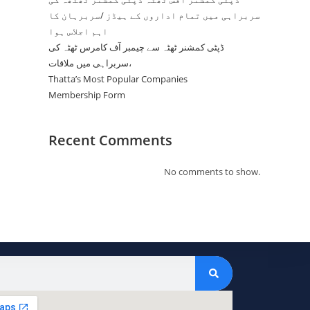
سربراہی میں تمام اداروں کے ہیڈز /سربرہان کا
اہم اجلاس ہوا
ڈپٹی کمشنر ٹھٹہ سے چیمبر آف کامرس ٹھٹہ کی
سربراہی میں ملاقات،
Thatta’s Most Popular Companies
Membership Form
Recent Comments
No comments to show.