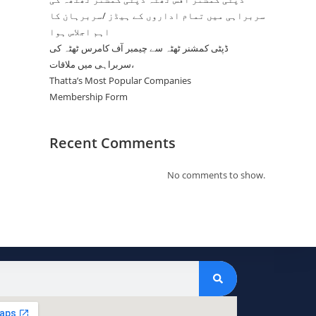
سربراہی میں تمام اداروں کے ہیڈز /سربرہان کا
اہم اجلاس ہوا
ڈپٹی کمشنر ٹھٹہ سے چیمبر آف کامرس ٹھٹہ کی
سربراہی میں ملاقات،
Thatta’s Most Popular Companies
Membership Form
Recent Comments
No comments to show.