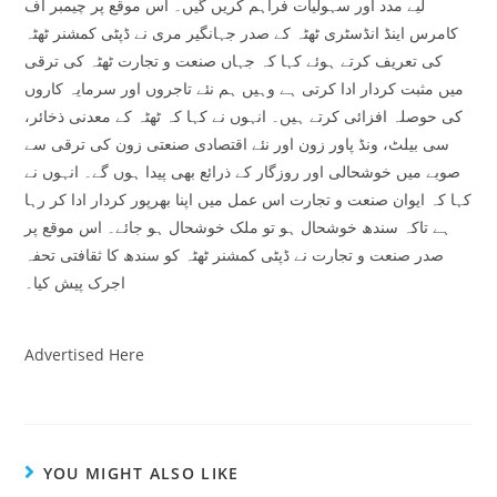
لیے مدد اور سہولیات فراہم کریں گیں۔ اس موقع پر چیمبر آف
کامرس اینڈ انڈسٹری ٹھٹہ کے صدر جہانگیر مری نے ڈپٹی کمشنر ٹھٹہ
کی تعریف کرتے ہوئے کہا کہ جہاں صنعت و تجارت ٹھٹہ کی ترقی
میں مثبت کردار ادا کرتی ہے وہیں ہم نئے تاجروں اور سرمایہ کاروں
کی حوصلہ افزائی کرتے ہیں۔ انہوں نے کہا کہ ٹھٹہ کے معدنی ذخائر،
سی بیلٹ، ونڈ پاور زون اور نئے اقتصادی صنعتی زون کی ترقی سے
صوبے میں خوشحالی اور روزگار کے ذرائع بھی پیدا ہوں گے۔ انہوں نے
کہا کہ ایوان صنعت و تجارت اس عمل میں اپنا بھرپور کردار ادا کر رہا
ہے تاکہ سندھ خوشحال ہو تو ملک خوشحال ہو جائے۔ اس موقع پر
صدر صنعت و تجارت نے ڈپٹی کمشنر ٹھٹہ کو سندھ کا ثقافتی تحفہ
Advertised Here
YOU MIGHT ALSO LIKE