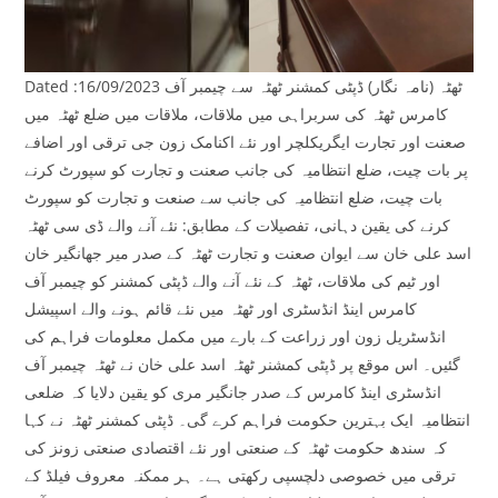
Dated :16/09/2023 ٹھٹہ (نامہ نگار) ڈپٹی کمشنر ٹھٹہ سے چیمبر آف
کامرس ٹھٹہ کی سربراہی میں ملاقات، ملاقات میں ضلع ٹھٹہ میں
صعنت اور تجارت ایگریکلچر اور نئے اکنامک زون جی ترقی اور اضافے
پر بات چیت، ضلع انتظامیہ کی جانب صعنت و تجارت کو سپورٹ کرنے
بات چیت، ضلع انتظامیہ کی جانب سے صنعت و تجارت کو سپورٹ
کرنے کی یقین دہانی، تفصیلات کے مطابق: نئے آنے والے ڈی سی ٹھٹہ
اسد علی خان سے ایوان صعنت و تجارت ٹھٹہ کے صدر میر جھانگیر خان
اور ٹیم کی ملاقات، ٹھٹہ کے نئے آنے والے ڈپٹی کمشنر کو چیمبر آف
کامرس اینڈ انڈسٹری اور ٹھٹہ میں نئے قائم ہونے والے اسپیشل
انڈسٹریل زون اور زراعت کے بارے میں مکمل معلومات فراہم کی
گئیں۔ اس موقع پر ڈپٹی کمشنر ٹھٹہ اسد علی خان نے ٹھٹہ چیمبر آف
انڈسٹری اینڈ کامرس کے صدر جانگیر مری کو یقین دلایا کہ ضلعی
انتظامیہ ایک بہترین حکومت فراہم کرے گی۔ ڈپٹی کمشنر ٹھٹہ نے کہا
کہ سندھ حکومت ٹھٹہ کے صنعتی اور نئے اقتصادی صنعتی زونز کی
ترقی میں خصوصی دلچسپی رکھتی ہے۔ ہر ممکنہ معروف فیلڈ کے