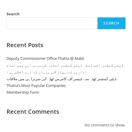
Search
SEARCH
Recent Posts
Deputy Commissioner Office Thatta @ Makli
ڈپٹی کمشنر افس ٹھٹہ ڈپٹی کمشنر ٹھٹھہ کی سربراہی میں تمام
اداروں کے ہیڈز /سربرہان کا اہم اجلاس ہوا
ڈپٹی کمشنر ٹھٹہ سے چیمبر آف کامرس ٹھٹہ کی سربراہی میں ملاقات،
Thatta’s Most Popular Companies
Membership Form
Recent Comments
No comments to show.