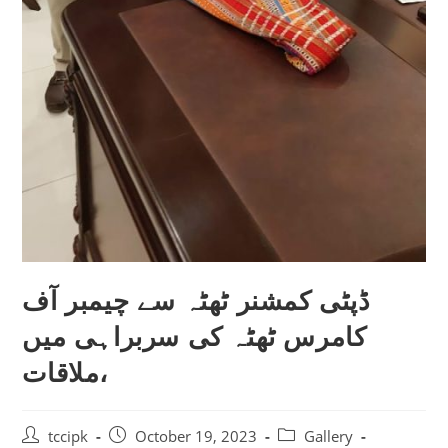
ڈپٹی کمشنر ٹھٹہ سے چیمبر آف
کامرس ٹھٹہ کی سربراہی میں
ملاقات،
tccipk
October 19, 2023
Gallery